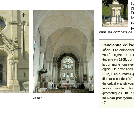
l
N
D
l
d
p
dans les combats de
ancienne église
L'
siècle. Elle comporta
vouté d'ogives et un c
détruite en 1895, sur
la commune, qui avait
église. De cette ancie
HLM, il ne subsiste q
diamètre ou de côté, 
du calcaire à phryga
assez simple, des
géomètriques. Ils f
La nef
nouveau presbytère e
(?).