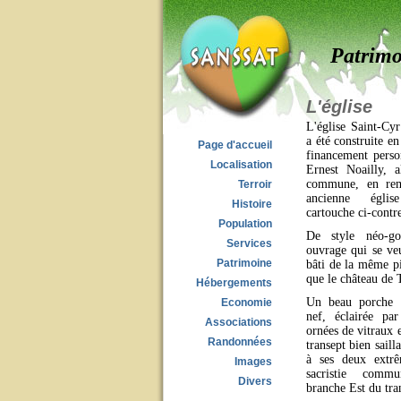
Patrimo
L'église
L'église Saint-Cyr
a été construite e
Page d'accueil
financement pers
Localisation
Ernest Noailly, 
commune, en rem
Terroir
ancienne égli
Histoire
cartouche ci-contre
Population
De style néo-go
Services
ouvrage qui se ve
Patrimoine
bâti de la même p
que le château de T
Hébergements
Un beau porche o
Economie
nef, éclairée pa
Associations
ornées de vitraux 
Randonnées
transept bien saill
à ses deux extrê
Images
sacristie comm
Divers
branche Est du tra