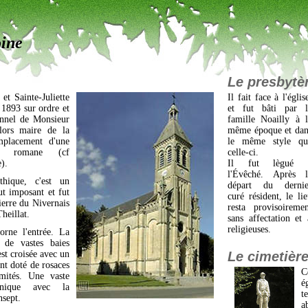
ine
Le presbytè
 et Sainte-Juliette
Il fait face à l'églis
n 1893 sur ordre et
et fut bâti par l
onnel de Monsieur
famille Noailly à l
alors maire de la
même époque et dan
placement d'une
le même style qu
se romane (cf
celle-ci.
).
Il fut lègué 
l'Évêché. Après l
thique, c'est un
départ du dernie
ut imposant et fut
curé résident, le li
ierre du Nivernais
resta provisoiremen
heillat.
sans affectation et
religieuses.
rne l'entrée. La
r de vastes baies
est croisée avec un
Le cimetièr
ant doté de rosaces
C
mités. Une vaste
é
unique avec la
t
nsept.
a