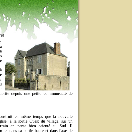
re
e,
a
a
s
e
à
e
r
eu
t
 abrite depuis une petite communeauté de
e
onstruit en même temps que la nouvelle
glise, à la sortie Ouest du village, sur un
errain en pente bien orienté au Sud. Il
brite, dans sa partie haute et dans l'axe de