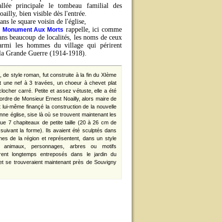
'allée principale le tombeau familial des
oailly, bien visible dès l'entrée.
ans le square voisin de l'église,
e
rappelle, ici comme
Monument Aux Morts
ans beaucoup de localités, les noms de ceux
armi les hommes du village qui périrent
 la Grande Guerre (1914-1918).
, de style roman, fut construite à la fin du XIème
it une nef à 3 travées, un choeur à chevet plat
locher carré. Petite et assez vétuste, elle a été
 ordre de Monsieur Ernest Noailly, alors maire de
 lui-même finançé la construction de la nouvelle
nne église, sise là où se trouvent maintenant les
ue 7 chapiteaux de petite taille (20 à 26 cm de
suivant la forme). Ils avaient été sculptés dans
nes de la région et représentent, dans un style
 animaux, personnages, arbres ou motifs
urent longtemps entreposés dans le jardin du
t se trouveraient maintenant près de Souvigny