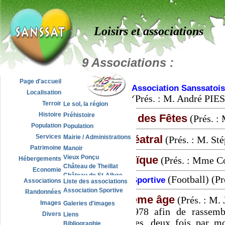
Loisirs et associations
9 Associations :
Page d'accueil
Association Sanssatoi
Localisation
(Prés. : M. André PIE
Terroir
Le sol, la région
L'eau
Histoire
Préhistoire
Le Comité des Fêtes
(Prés. :
Carte topographique
Premier millénaire
Population
Population
Les Bourbons
Autrefois
Groupe théatral
Services
Mairie / Administrations
(Prés. : M. S
La Révolution et le XIXe
Habitat traditionnel
Sapeurs pompiers
Patrimoine
Manoir
Famille Noailly
Habitat Noailly
Pharmacies
Amicale laïque
Vieux Ponçu
Hébergements
(Prés. : Mme 
XXème s.
Habitat moderne
Écoles
Château de Theillat
Economie
Salle polyvalente
Château de St-Allyre
(Football) (P
Association Sportive
Associations
Liste des associations
Jours de marché
Ancien Hospice
Association Sportive
Décheteries
Randonnées
Eglise et presbytère
Club du 3ème âge
(Prés. : M.
Monument aux morts
Images
Galeries d'images
Fondé en 1978 afin de rassembl
Lavoir
Vues panoramiques
Divers
Liens
Poids public
souvent seules, deux fois par mo
Carte postale du village
Bibliographie