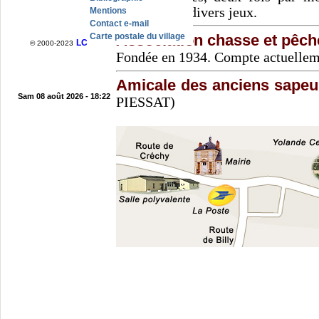
animées par divers jeux.
Mentions
Contact e-mail
Association chasse et pêch
Carte postale du village
LC
© 2000-2023
Fondée en 1934. Compte actuellem
Amicale des anciens sape
Sam 08 août 2026 - 18:22
PIESSAT)