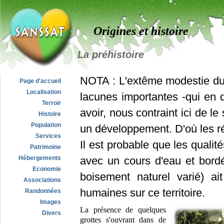
Origines et histoire
La préhistoire
NOTA : L'extême modestie du r
Page d'accueil
Localisation
lacunes importantes -qui en
Terroir
avoir, nous contraint ici de l
Histoire
Population
un développement. D'où les r
Services
Il est probable que les qualit
Patrimoine
Hébergements
avec un cours d'eau et bordée
Economie
boisement naturel varié) ai
Associations
humaines sur ce territoire.
Randonnées
Images
La présence de quelques
Divers
grottes s'ouvrant dans de