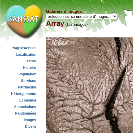
Galeries d'images
Array
(157 images)
Page d'accueil
Localisation
Terroir
Histoire
Population
Services
Patrimoine
Hébergements
Economie
Associations
Randonnées
Images
Divers