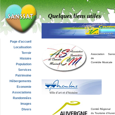
Quelques liens utiles
Page d'accueil
Localisation
Terroir
Association Sanss
Histoire
de
Comédie Musicale
Population
Services
Patrimoine
Hébergements
Economie
Associations
Randonnées
Images
Divers
Comité Régional
du Tourisme d'Auve