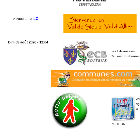
LC
© 2000-2023
Dim 09 août 2026 - 12:04
Les Editions des
Cahiers Bourbonnai
Ve
sig
la
PÉTITION