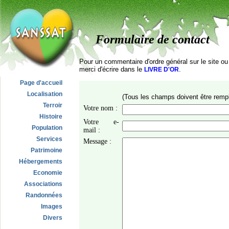
Formulaire de contact
Pour un commentaire d'ordre général sur le site ou l
merci d'écrire dans le
.
LIVRE D'OR
Page d'accueil
Localisation
(Tous les champs doivent être rempl
Terroir
Votre nom :
Histoire
Votre e-
Population
mail :
Services
Message :
Patrimoine
Hébergements
Economie
Associations
Randonnées
Images
Divers