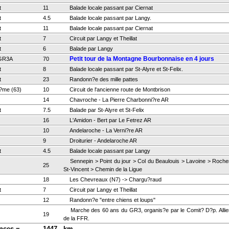
t
11
Balade locale passant par Ciernat
t
4.5
Balade locale passant par Langy.
t
11
Balade locale passant par Ciernat
t
7
Circuit par Langy et Theillat
t
6
Balade par Langy
Petit tour de la Montagne Bourbonnaise en 4 jours
GR3A
70
t
8
Balade locale passant par St-Alyre et St-Felix.
t
23
Randonn?e des mille pattes
?me (63)
10
Circuit de l'ancienne route de Montbrison
14
Chavroche - La Pierre Charbonni?re AR
t
7.5
Balade par St-Alyre et St-Felix
16
L'Amidon - Bert par Le Fetrez AR
10
Andelaroche - La Verni?re AR
9
Droiturier - Andelaroche AR
t
4.5
Balade locale passant par Langy
Sennepin > Point du jour > Col du Beaulouis > Lavoine > Roche
25
St-Vincent > Chemin de la Ligue
18
Les Chevreaux (N7) -> Chargu?raud
t
7
Circuit par Langy et Theillat
12
Randonn?e "entre chiens et loups"
Marche des 60 ans du GR3, organis?e par le Comit? D?p. Allie
19
de la FFR.
nces =
1447
km