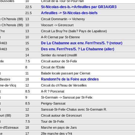
-Bussolles
10
Circuit de la Tour St-Pour?ain
St-Nicolas-des-b.->Arfeuilles par GR3A/GR3
22.5
Arfeuilles -> St-Nicolas-des-biefs
21.5
 Ch?tenois (88)
13
Circuit Dommartin -> Vicherey
 Ch?tenois (88)
10
Viocourt -> Gironcourt
?re
13
Circuit La Bruy?re (balis? Pays de Lapalisse)
t
10
A-R Ciernat par St-Etienne
De La Chabanne aux env. Ferri?res/S. ? (retour)
R463
15
Des env. Ferri?res/S. ? La Chabanne (aller)
R463
15
14
Sentier du renard (modifi
lix
7.5
Circuit autour de St-Felix
8
Circuit de l'Etoile
t
11
Balade locale passant par Ciernat
Randonn?e de la Foire aux dindes
/Besbre
18
nne-de-Vicq
12
Circuit du ch?teau de Verseilles
t
8.5
A-R ? Poncenat
t
9
St-Germain -> Sanssat par St-Felix
t
8.5
Perigny-Sanssat
t
12
Sanssat-St-Felix-Chalus avec St-Germain R.
urt (88)
19
Circuit autour de Gironcourt
t
7.5
Tour de St-Felix
in-d'Estreaux
18
Marche en pays de Jars
se
17
28e marche des v?rit