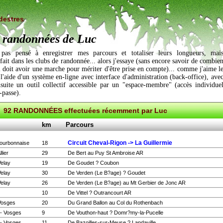
destres
e randonnées de Luc
 pas pensé à enregistrer mes parcours et totaliser leurs longueurs, mai
ait dans les clubs de randonnée... alors j'essaye (sans encore savoir de combie
oit avoir une marche pour mériter d'être prise en compte)... comme j'aime l
à l'aide d'un système en-ligne avec interface d'administration (back-office), ave
nsuite un outil collectif accessible par un "espace-membre" (accès individue
-passe).
92 RANDONNÉES effectuées récemment par Luc
km
Parcours
Circuit Cheval-Rigon -> La Guillermie
ourbonnaise
18
lier
29
De Bert au Puy St Ambroise AR
elay
19
De Goudet ? Coubon
elay
30
De Verden (Le B?age) ? Goudet
elay
26
De Verden (Le B?age) au Mt Gerbier de Jonc AR
10
De Vittel ? Outrancourt AR
Vosges
20
Du Grand Ballon au Col du Rothenbach
- Vosges
9
De Vouthon-haut ? Domr?my-la-Pucelle
- Vosges
11
De Bazoilles-sur-Meuse ? Landaville