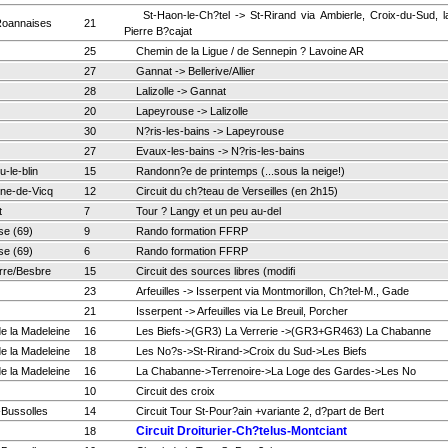
St-Haon-le-Ch?tel -> St-Rirand via Ambierle, Croix-du-Sud, l
Roannaises
21
Pierre B?cajat
25
Chemin de la Ligue / de Sennepin ? Lavoine AR
27
Gannat -> Bellerive/Allier
28
Lalizolle -> Gannat
20
Lapeyrouse -> Lalizolle
30
N?ris-les-bains -> Lapeyrouse
27
Evaux-les-bains -> N?ris-les-bains
-le-blin
15
Randonn?e de printemps (...sous la neige!)
nne-de-Vicq
12
Circuit du ch?teau de Verseilles (en 2h15)
t
7
Tour ? Langy et un peu au-del
se (69)
9
Rando formation FFRP
se (69)
6
Rando formation FFRP
rre/Besbre
15
Circuit des sources libres (modifi
23
Arfeuilles -> Isserpent via Montmorillon, Ch?tel-M., Gade
21
Isserpent -> Arfeuilles via Le Breuil, Porcher
e la Madeleine
16
Les Biefs->(GR3) La Verrerie ->(GR3+GR463) La Chabanne
e la Madeleine
18
Les No?s->St-Rirand->Croix du Sud->Les Biefs
e la Madeleine
16
La Chabanne->Terrenoire->La Loge des Gardes->Les No
10
Circuit des croix
-Bussolles
14
Circuit Tour St-Pour?ain +variante 2, d?part de Bert
Circuit Droiturier-Ch?telus-Montciant
18