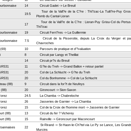
ourbonnaise
14
Circuit Gadet -> Le Breuil
Tour de la Vall?e de la C?re : Thi?zac-La Tuili?re-Puy Gros
19.5
Plomb du Cantal-Lioran
Tour de la Vall?e de la C?re : Lioran-Puy Griou-Col du Pertus
17
Thi?zac
ourbonnaise
19
Circuit Ferri?res -> La Guillermie
Circuit de la Pisserotte, depuis La Croix du Verger et pa
ourbonnaise
7.5
Chavroches
(69)
10
Parcours de pratique et d'?valuation
t
8
Circuit par Langy et Theillat
14
Circuit pr?s du Breuil
GR531
11
G?te du Treh -> Grand Ballon + retour partiel
GR531
20
Col de La Schlucht -> G?te du Treh
GR531
20
Col du Bonhomme -> Col de La Schlucht
teau (88)
9
Circuit dans la for?t de Neufeys
 (88)
20
Gironcourt -> Sion-Saxon
Forez
24.5
La Chamba -> Chabreloche
Forez
26
Jasseries de Garnier -> La Chamba
Forez
15
Col de la Croix de l'homme mort -> Jasseries de Garnier
urt (88)
13
Circuit du fer ? Vicherey
urt (88)
15
Rainville -> Gironcourt par Maconcourt
St-Rirand -> St-Haon-le-Ch?tel via Le Py se Lance, Les Grand
Roannaises
22
Murcins