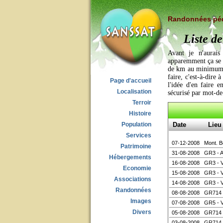
Randonnées pé
Liste d
Avant je n'aurais
apparemment ça se f
de km au minimum d
faire, c'est-à-dire 
Page d'accueil
l'idée d'en faire e
Localisation
sécurisé par mot-de
Terroir
Histoire
Population
Date
Lieu
Services
07-12-2008
Mont. B
Patrimoine
31-08-2008
GR3 - Al
Hébergements
16-08-2008
GR3 - V
Economie
15-08-2008
GR3 - V
Associations
14-08-2008
GR3 - V
Randonnées
08-08-2008
GR714
Images
07-08-2008
GR5 - 
Divers
05-08-2008
GR714 
03-08-2008
GR714 