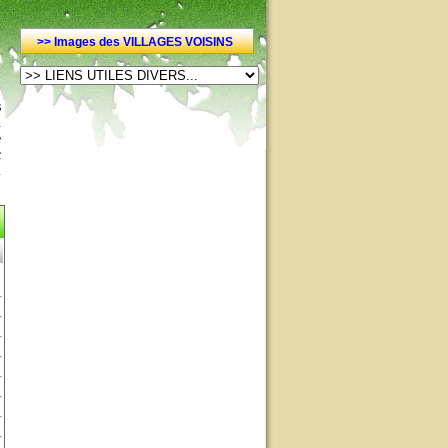
>> Images des VILLAGES VOISINS
s
n
e
c
l