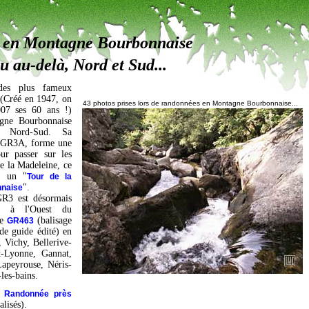
 en Montagne Bourbonnaise
u au-delà, Nord et Sud...
es plus fameux
 (Créé en 1947, on
43 photos prises lors de randonnées en Montagne Bourbonnaise...
007 ses 60 ans !)
agne Bourbonnaise
e Nord-Sud. Sa
le GR3A, forme une
ur passer sur les
e la Madeleine, ce
e un "
Tour de la
".
naise
GR3 est désormais
, à l'Ouest du
le
(balisage
GR463
de guide édité) en
, Vichy, Bellerive-
t-Lyonne, Gannat,
Lapeyrouse, Néris-
les-bains.
te Randonnée près
lisés).