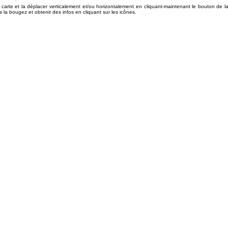
arte et la déplacer verticalement et/ou horizontalement en cliquant-maintenant le bouton de l
la bougez et obtenir des infos en cliquant sur les icônes.