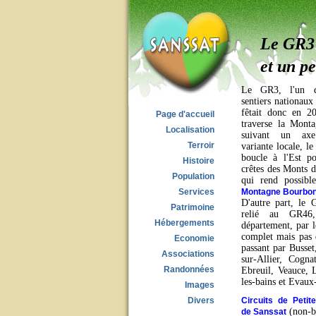
Le GR3
et un pe
Le GR3, l'un d
sentiers nationaux
fêtait donc en 2
Page d'accueil
traverse la Mont
Localisation
suivant un ax
Terroir
variante locale, 
boucle à l'Est po
Histoire
crêtes des Monts d
Population
qui rend possibl
Services
Montagne Bourbon
D'autre part, le 
Patrimoine
relié au GR46
Hébergements
département, par 
complet mais pas 
Economie
passant par Busset
Associations
sur-Allier, Cogna
Randonnées
Ebreuil, Veauce, 
les-bains et Evaux-
Images
Divers
Circuits de Peti
(non-ba
de Sanssat