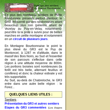
Balisage des sentiers
de Grande Randonnée.
En plus des nombreux sentiers de Petite
Randonnée présents partout alentour, le
GR3 -fréquenté par des randonneurs allant
beaucoup plus loin (pélerins allant de
Vezelay au Puy-en-Velay, notamment)-
peut être là la piste à suivre pour de belles
marches en petite montagne et notamment
en un
circuit de plusieurs jours
.
En Montagne Bourbonnaise le point le
plus élevé du GR3 est le Puy de
Montoncel, à 1287 m d'altitude, dans le
massif des Bois Noirs, au Sud et l'essentiel
de son parcours s'effectue dans cette
région à une altitude moyenne de 800m.
Les portions boisées sont nombreuses (la
forêt est très belle, alternant feuillus et
conifères) et donc la chaleur estivale y est
très supportable.
Au Sud, au-delà de Chabreloche, le GR3
entre dans une autre belle région : le
Forez...
QUELQUES LIENS UTILES :
Sentiers
:
Présentation du GR3 et autres sentiers
Etapes du GR3 commentées
(Les étapes